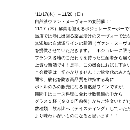
“11/17(木）～11/20（日）
自然派ヴァン・ヌーヴォーの宴開催！”
11/17（木）解禁を迎えるボジョレーヌーボーで
当店では巷に出回る薬品漬けのヌーヴォーでは
無添加の自然派ワインの新酒（ヴァン・ヌーヴ
を提供させていただきます。 ボジョレーに限
フランス各地のこだわりを持った生産者から届
上質な新酒です！是非、この機会にお試し下さ
＊会費等は一切かかりません！ご飲食代のみと
通常、酸化を防ぎ高品質を維持する為に
ボトルのみの販売になる自然派ワインですが、
期間中はコース料理に合わせ数種類の中から
グラス１杯（９００円前後）からご注文いただ
数種類、飲み比べ（テイスティング）していた
より味わい深いものになると思います！！