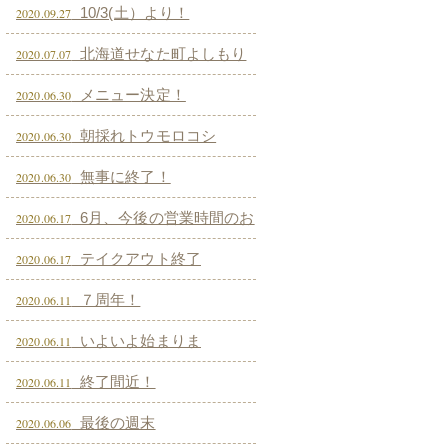
10/3(土）より！
2020.09.27
北海道せなた町よしもり
2020.07.07
まきば オーガニック羊再入荷しまし
メニュー決定！
2020.06.30
た！
朝採れトウモロコシ
2020.06.30
無事に終了！
2020.06.30
6月、今後の営業時間のお
2020.06.17
知らせ
テイクアウト終了
2020.06.17
７周年！
2020.06.11
いよいよ始まりま
2020.06.11
す！！！
終了間近！
2020.06.11
最後の週末
2020.06.06