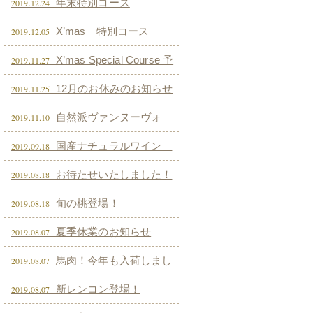
年末特別コース
2019.12.24
X’mas 特別コース
2019.12.05
X’mas Special Course 予
2019.11.27
約開始致します！
12月のお休みのお知らせ
2019.11.25
です
自然派ヴァンヌーヴォ
2019.11.10
ー いよいよ解禁！11/21（木）～
国産ナチュラルワイン
2019.09.18
24（日）４日間限定！！
ペアリングコース秋の陣
お待たせいたしました！
2019.08.18
旬の桃登場！
2019.08.18
夏季休業のお知らせ
2019.08.07
馬肉！今年も入荷しまし
2019.08.07
た！
新レンコン登場！
2019.08.07