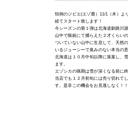
恒例のジビエ(エゾ鹿）11/1（木）
経てスタート致します！
今シーズンの第１弾は北海道釧路川
山中で猟銃にて捕らえた２才くらい
ついていない山中に生息して、天然
いるジューシーで臭みのない本当の
北海道は１０月中旬以降に落葉し、
ます。
エゾシカの猟期は雪が深くなる前に
当店でも１２月初旬には売り切れて
す。是非この機会をお見逃しなく！