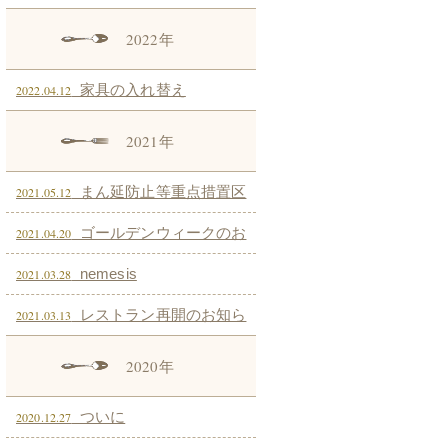
2022年
家具の入れ替え
2022.04.12
2021年
まん延防止等重点措置区
2021.05.12
域追加に伴うお知らせ
ゴールデンウィークのお
2021.04.20
知らせ
nemesis
2021.03.28
レストラン再開のお知ら
2021.03.13
せ
2020年
ついに
2020.12.27