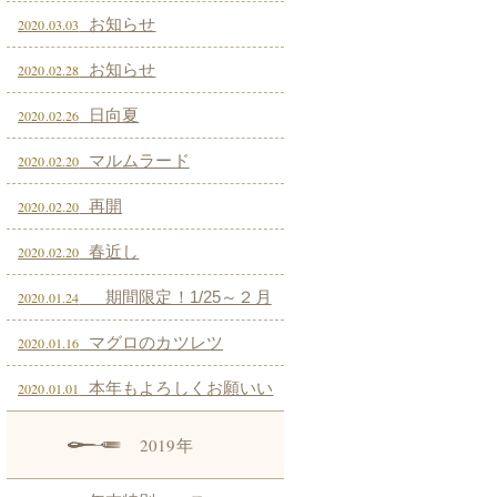
お知らせ
2020.03.03
お知らせ
2020.02.28
日向夏
2020.02.26
マルムラード
2020.02.20
再開
2020.02.20
春近し
2020.02.20
期間限定！1/25～２月
2020.01.24
上旬まで！ ジビエ 仔イノシシ入
マグロのカツレツ
2020.01.16
荷しました！
本年もよろしくお願いい
2020.01.01
たします。
2019年