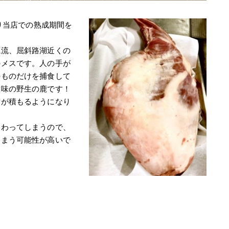
より当店での熟成期間を
源流、屈斜路湖近くの
のメスです。人の手が
のものだけを捕食して
意味の野生の鹿です！
雪が積もるようになり
終わってしまうので、
しまう可能性が高いで
！