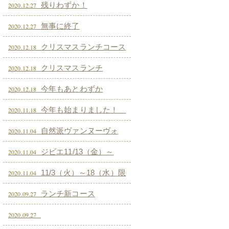
残りわずか！
2020.12.27
無事に終了
2020.12.27
クリスマスランチコース
2020.12.18
２
クリスマスランチ
2020.12.18
今年もあとわずか
2020.12.18
今年も始まりました！
2020.11.18
黒毛和牛のグーラッシュ
自然派ヴァンヌーヴォ
2020.11.04
ー いよいよ予約受付開始致しま
ジビエ11/13（金）～
2020.11.04
す！
11/29（日）限定！ 恒例のジビエ(エ
11/3（火）～18（水）限
2020.11.04
ゾ鹿） 当店での熟成期間を経てスタ
定販売！ 殻つき生牡蠣！ （予約
ランチ新コース
2020.09.27
ート致します！
制）
2020.09.27