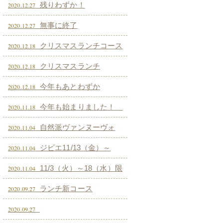
残りわずか！
2020.12.27
無事に終了
2020.12.27
クリスマスランチコース
2020.12.18
２
クリスマスランチ
2020.12.18
今年もあとわずか
2020.12.18
今年も始まりました！
2020.11.18
黒毛和牛のグーラッシュ
自然派ヴァンヌーヴォ
2020.11.04
ー いよいよ予約受付開始致しま
ジビエ11/13（金）～
2020.11.04
す！
11/29（日）限定！ 恒例のジビエ(エ
11/3（火）～18（水）限
2020.11.04
ゾ鹿） 当店での熟成期間を経てスタ
定販売！ 殻つき生牡蠣！ （予約
ランチ新コース
2020.09.27
ート致します！
制）
2020.09.27