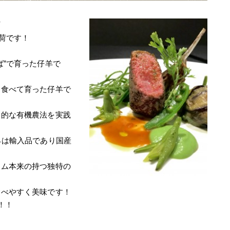
町
入荷です！
ば”で育った仔羊で
を食べて育った仔羊で
環的な有機農法を実践
％は輸入品であり国産
ラム本来の持つ独特の
食べやすく美味です！
！！