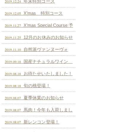
年末特別コース
2019.12.24
X’mas 特別コース
2019.12.05
X’mas Special Course 予
2019.11.27
約開始致します！
12月のお休みのお知らせ
2019.11.25
です
自然派ヴァンヌーヴォ
2019.11.10
ー いよいよ解禁！11/21（木）～
国産ナチュラルワイン
2019.09.18
24（日）４日間限定！！
ペアリングコース秋の陣
お待たせいたしました！
2019.08.18
旬の桃登場！
2019.08.18
夏季休業のお知らせ
2019.08.07
馬肉！今年も入荷しまし
2019.08.07
た！
新レンコン登場！
2019.08.07