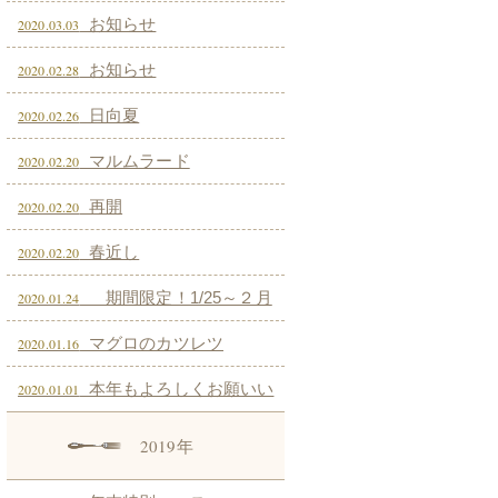
お知らせ
2020.03.03
お知らせ
2020.02.28
日向夏
2020.02.26
マルムラード
2020.02.20
再開
2020.02.20
春近し
2020.02.20
期間限定！1/25～２月
2020.01.24
上旬まで！ ジビエ 仔イノシシ入
マグロのカツレツ
2020.01.16
荷しました！
本年もよろしくお願いい
2020.01.01
たします。
2019年