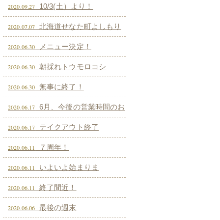
10/3(土）より！
2020.09.27
北海道せなた町よしもり
2020.07.07
まきば オーガニック羊再入荷しまし
メニュー決定！
2020.06.30
た！
朝採れトウモロコシ
2020.06.30
無事に終了！
2020.06.30
6月、今後の営業時間のお
2020.06.17
知らせ
テイクアウト終了
2020.06.17
７周年！
2020.06.11
いよいよ始まりま
2020.06.11
す！！！
終了間近！
2020.06.11
最後の週末
2020.06.06