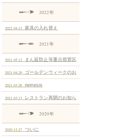
2022年
家具の入れ替え
2022.04.12
2021年
まん延防止等重点措置区
2021.05.12
域追加に伴うお知らせ
ゴールデンウィークのお
2021.04.20
知らせ
nemesis
2021.03.28
レストラン再開のお知ら
2021.03.13
せ
2020年
ついに
2020.12.27